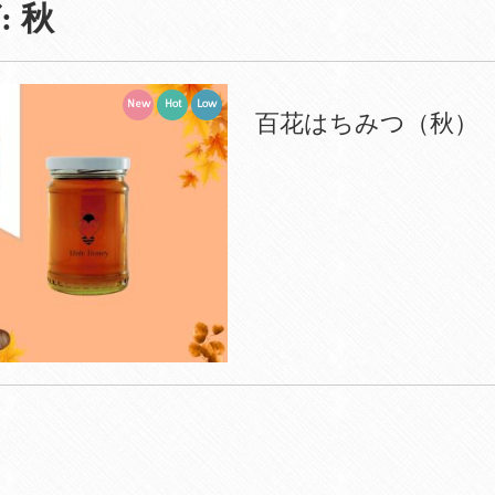
:
秋
New
Hot
Low
百花はちみつ（秋）