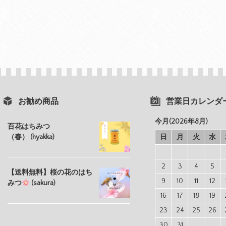
お勧め商品
営業日カレンダ
今月(2026年8月)
百花はちみつ
（春） (hyakka)
日
月
火
水
2
3
4
5
【送料無料】桜の花のはち
9
10
11
12
みつ
(sakura)
16
17
18
19
23
24
25
26
30
31